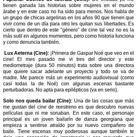
tienen ganada las historias sobre mujeres en el mundo
árabe y en este caso no ha sido para menos. Nos habla de
un grupo de chicas argelinas en los años 90 que tienen que
vivir como de un día para otro les quitan sus libertades. Es
cierto que dentro de este "género" de cine tal vez no es la
más sutil en algunos momentos, pero como historia funciona
y como denuncia también.
Lux Aeterna (Cine):
¡Primera de Gaspar Noé que veo en el
cine! El mes pasado me vi tres del director y este
mediometraje (dura 50 minutos) trata sobre una directora
que quiere sacar adelante un proyecto y todo se va de
madre. Me parece más un experimento audiovisual (como
casi todas la de Noé) con algunas escenas bastante
perturbadoras. No apta para epilépticos (va en serio).
Solo nos queda bailar (Cine):
Una de las cosas que más
me gustan del cine de reestreno es que descubro nuevas
películas que ni me sonaban. En este caso, el personaje
principal es un joven bailarín de danza georgiana que
empieza a sentirse atraído por su nuevo compañero de
baile. Tiene escenas muy poderosas aunque también te