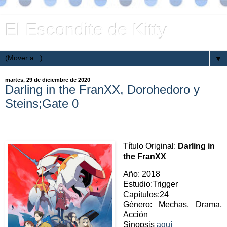
El Escondite de Kitty
▼
martes, 29 de diciembre de 2020
Darling in the FranXX, Dorohedoro y
Steins;Gate 0
Título Original:
Darling in
the FranXX
Año: 2018
Estudio:Trigger
Capítulos:24
Género: Mechas, Drama,
Acción
Sinopsis
aquí