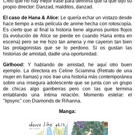
Creo que no hay mejor frase para definirla que la que dijo su
propio director: Danzad, malditos, danzad.
El caso de Hana & Alice:
Le quería echar un vistazo desde
hace tiempo a esta película de anime hecha con rotoscopía.
Es cierto que al final la historia tiene algunos puntos flojos
(la evolución de Alice se pierde en cuando Hana entra en
escena) pero se me hizo tan amena y me cayeron tan bien
las protagonistas que se lo perdono. Si os gustan las
historias de amistad, dadle una oportunidad.
Girlhood:
Y hablando de amistad, he aquí otro buen
ejemplo. La directora es Celine Sciamma (Retrato de una
mujer en llamas) y nos trae una historia más contemporánea
sobre una insegura adolescente que se junta con un grupo
de chicas algo gamberras pero con las que termina
entablando una íntima relación. Momento estelar: el
"lipsync" con Diamonds de Rihanna.
Manga: