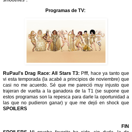
Programas de TV:
RuPaul's Drag Race: All Stars T3:
Pfff, hace ya tanto que
vi esta temporada (la acabé a principios de noviembre) que
casi no me acuerdo. Sé que me pareció muy injusto que
trajeran de vuelta a la ganadora de la T1 (se supone que
estos programas son la repesca para darle la oportunidad a
las que no pudieron ganar) y que me dejó en shock que
SPOILERS
Ben DelaCreme se marchara cuando
claramente era la que tenía más posibilidades de ganar T_T
También le cogí algo de tirria a Milk y Thorgy, y eso que en
sus respectivas temporadas me cayeron bien
FIN