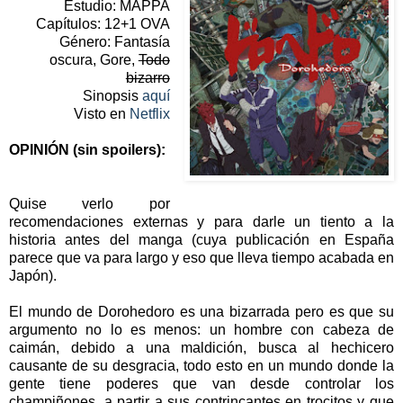
Estudio: MAPPA
Capítulos: 12+1 OVA
Género: Fantasía
oscura, Gore,
Todo
bizarro
Sinopsis
aquí
Visto en
Netflix
OPINIÓN (sin spoilers):
Quise verlo por
recomendaciones externas y para darle un tiento a la
historia antes del manga (cuya publicación en España
parece que va para largo y eso que lleva tiempo acabada en
Japón).
El mundo de Dorohedoro es una bizarrada pero es que su
argumento no lo es menos: un hombre con cabeza de
caimán, debido a una maldición, busca al hechicero
causante de su desgracia, todo esto en un mundo donde la
gente tiene poderes que van desde controlar los
champiñones, a partir a sus contrincantes en trocitos y que