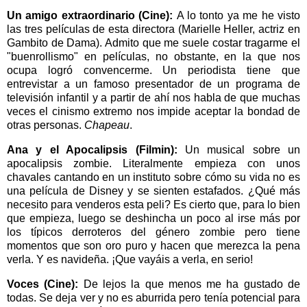
Un amigo extraordinario (Cine):
A lo tonto ya me he visto
las tres películas de esta directora (Marielle Heller, actriz en
Gambito de Dama). Admito que me suele costar tragarme el
"buenrollismo" en películas, no obstante, en la que nos
ocupa logró convencerme. Un periodista tiene que
entrevistar a un famoso presentador de un programa de
televisión infantil y a partir de ahí nos habla de que muchas
veces el cinismo extremo nos impide aceptar la bondad de
otras personas.
Chapeau
.
Ana y el Apocalipsis (Filmin):
Un musical sobre un
apocalipsis zombie. Literalmente empieza con unos
chavales cantando en un instituto sobre cómo su vida no es
una película de Disney y se sienten estafados. ¿Qué más
necesito para venderos esta peli? Es cierto que, para lo bien
que empieza, luego se deshincha un poco al irse más por
los típicos derroteros del género zombie pero tiene
momentos que son oro puro y hacen que merezca la pena
verla. Y es navideña. ¡Que vayáis a verla, en serio!
Voces (Cine):
De lejos la que menos me ha gustado de
todas. Se deja ver y no es aburrida pero tenía potencial para