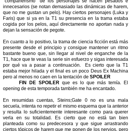
"compañerismo" de los personajes se hacen pesados e
innecesarios (se notan demasiado las dinámicas de harem,
que no me gustan un pelo). Hay ciertos personajes (Luka y
Faris) que si ya en la T1 su presencia en la trama estaba
cogida por los pelos, aquí directamente no aportan nada y
dejan la sensación de pegote.
En cuanto a lo positivo, la trama de ciencia ficción está más
presente desde el principio y consigue mantener un ritmo
bastante bueno que, sin llegar al nivel de enganche de la
T1, hace que te veas la serie sin esfuerzo y sigas interesada
por qué va a pasar a continuación. Es cierto que la T1
estaba mejor hilada y el final es un poco Deus Ex Machina
pero al menos no caen en la tentación de
SPOILER
revivir a
Kurisu
FIN DE SPOILER
que es lo que más temía. El
opening de esta temporada también me ha encantado.
En resumidas cuentas, Steins;Gate 0 no es una mala
secuela, intenta no repetir el mismo esquema que la anterior
y resulta lo suficientemente interesante como para querer
verla en su totalidad. Es cierto que no está tan bien
planteada como su predecesora y que sigue arrastrando
ciertos tópicos de harem que me ponen de los nervios, pero